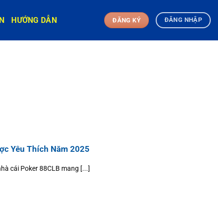
ỀN
HƯỚNG DẪN
ĐĂNG NHẬP
ĐĂNG KÝ
ược Yêu Thích Năm 2025
nhà cái Poker 88CLB mang [...]