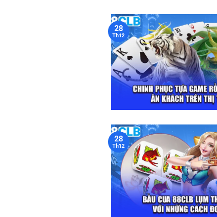
28
Th12
28
Th12