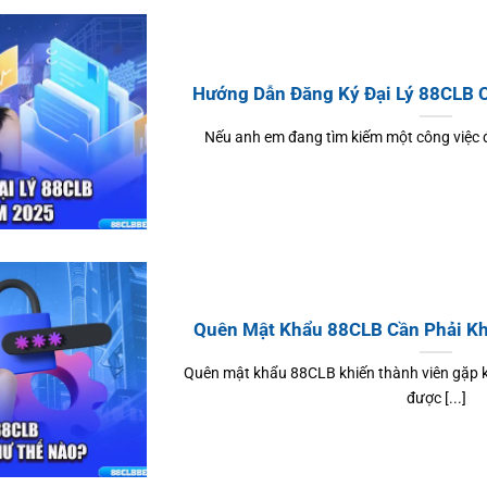
Hướng Dẫn Đăng Ký Đại Lý 88CLB C
Nếu anh em đang tìm kiếm một công việc đ
Quên Mật Khẩu 88CLB Cần Phải K
Quên mật khẩu 88CLB khiến thành viên gặp 
được [...]