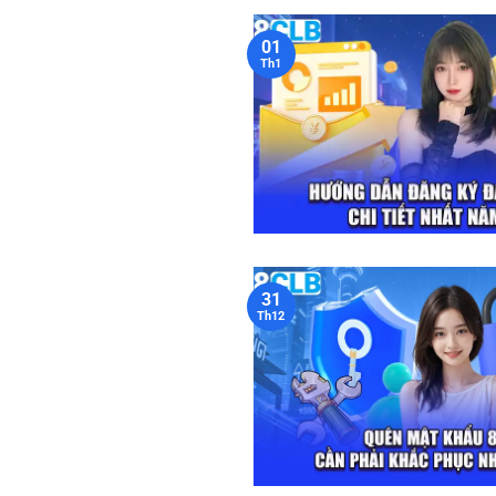
01
Th1
31
Th12