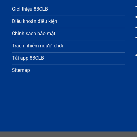
Giới thiệu 88CLB
Điều khoản điều kiện
Chính sách bảo mật
Trách nhiệm người chơi
Tải app 88CLB
Sitemap