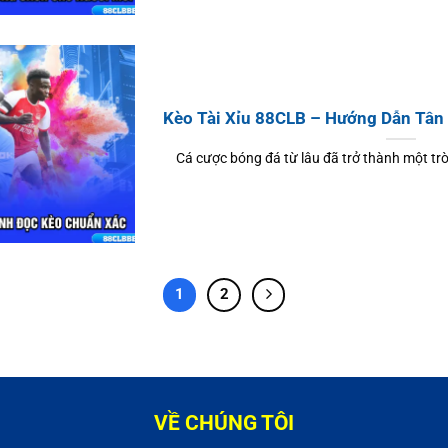
Kèo Tài Xỉu 88CLB – Hướng Dẫn Tân
Cá cược bóng đá từ lâu đã trở thành một tr
1
2
VỀ CHÚNG TÔI