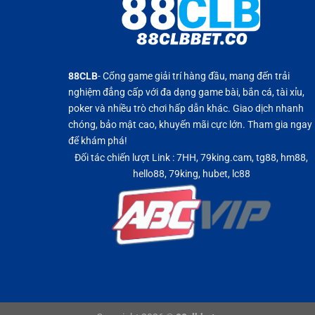
88CLB
- Cổng game giải trí hàng đầu, mang đến trải
nghiệm đẳng cấp với đa dạng game bài, bắn cá, tài xỉu,
poker và nhiều trò chơi hấp dẫn khác. Giao dịch nhanh
chóng, bảo mật cao, khuyến mãi cực lớn. Tham gia ngay
để khám phá!
Đối tác chiến lượt Link :
7HH
,
79king.cam
,
tg88
,
hm88
,
hello88
,
79king
,
hubet
,
lc88