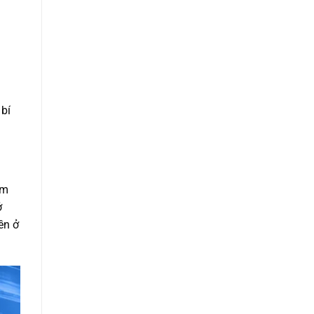
.
 bí
ếm
ở
ền ở