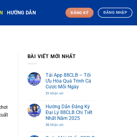
ỀN
HƯỚNG DẪN
ĐĂNG NHẬP
ĐĂNG KÝ
BÀI VIẾT MỚI NHẤT
Tải App 88CLB – Tối
Ưu Hóa Quá Trình Cá
Cược Mỗi Ngày
31
Nhận xét
Hướng Dẫn Đăng Ký
chơi
Đại Lý 88CLB Chi Tiết
xuất
Nhất Năm 2025
35
Nhận xét