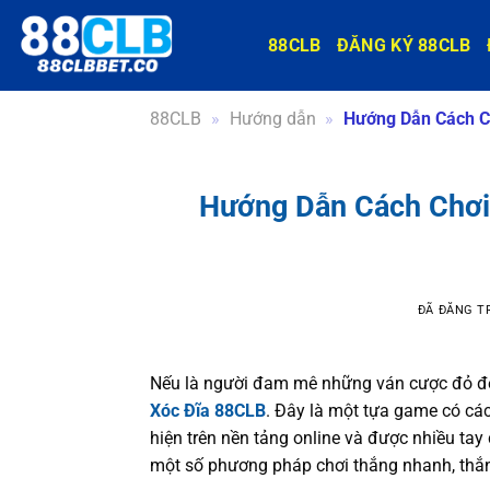
Chuyển
đến
88CLB
ĐĂNG KÝ 88CLB
nội
dung
88CLB
»
Hướng dẫn
»
Hướng Dẫn Cách C
Hướng Dẫn Cách Chơi
ĐÃ ĐĂNG 
Nếu là người đam mê những ván cược đỏ đen
Xóc Đĩa 88CLB
. Đây là một tựa game có cách
hiện trên nền tảng online và được nhiều tay
một số phương pháp chơi thắng nhanh, thắn