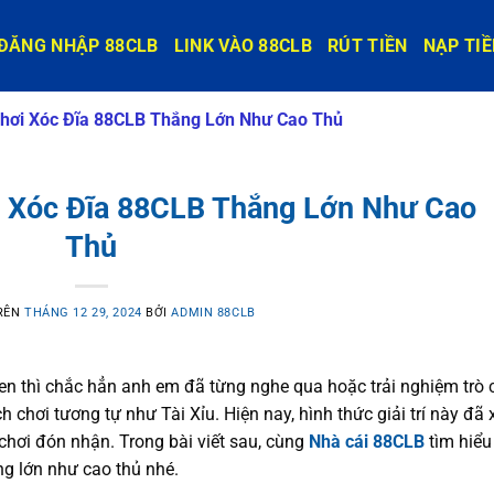
ĐĂNG NHẬP 88CLB
LINK VÀO 88CLB
RÚT TIỀN
NẠP TI
hơi Xóc Đĩa 88CLB Thắng Lớn Như Cao Thủ
 Xóc Đĩa 88CLB Thắng Lớn Như Cao
Thủ
TRÊN
THÁNG 12 29, 2024
BỞI
ADMIN 88CLB
 thì chắc hẳn anh em đã từng nghe qua hoặc trải nghiệm trò 
 chơi tương tự như Tài Xỉu. Hiện nay, hình thức giải trí này đã 
 chơi đón nhận. Trong bài viết sau, cùng
Nhà cái 88CLB
tìm hiểu
g lớn như cao thủ nhé.