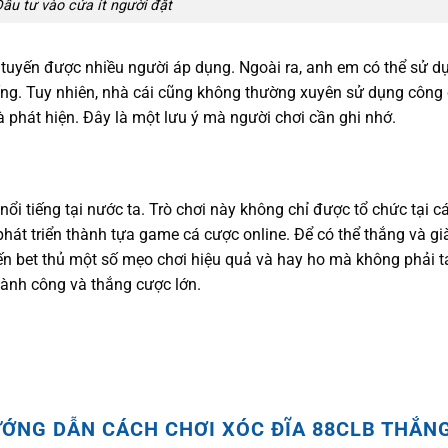
ầu tư vào cửa ít người đặt
 tuyến được nhiều người áp dụng. Ngoài ra, anh em có thể sử d
ống. Tuy nhiên, nhà cái cũng không thường xuyên sử dụng công
à phát hiện. Đây là một lưu ý mà người chơi cần ghi nhớ.
nổi tiếng tại nước ta. Trò chơi này không chỉ được tổ chức tại c
phát triển thành tựa game cá cược online. Để có thể thắng và g
ến bet thủ một số mẹo chơi hiệu quả và hay ho mà không phải t
hành công và thắng cược lớn.
ỚNG DẪN CÁCH CHƠI XÓC ĐĨA 88CLB THẮN