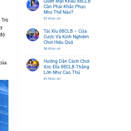
Quên Mật Khẩu 88CLB
Cần Phải Khắc Phục
Như Thế Nào?
27
Nhận xét
 Trò
ày
Tài Xỉu 88CLB – Cửa
 độ
Cược Và Kinh Nghiệm
Chơi Hiệu Quả
30
Nhận xét
Hướng Dẫn Cách Chơi
 của
Xóc Đĩa 88CLB Thắng
Lớn Như Cao Thủ
41
Nhận xét