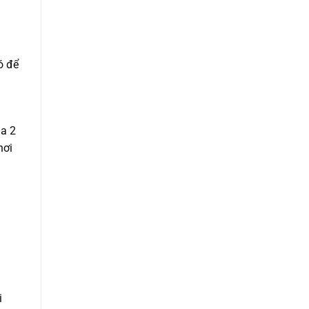
ó để
ua 2
hơi
i