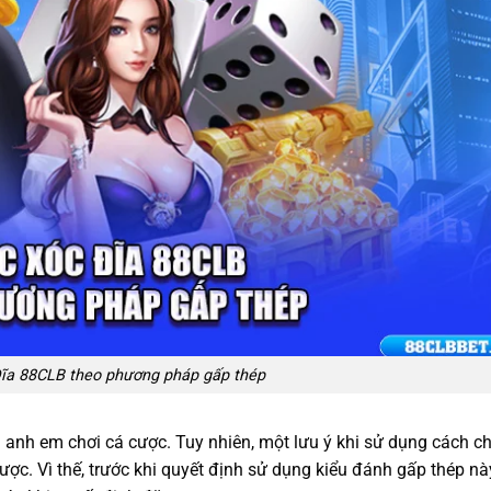
ĩa 88CLB theo phương pháp gấp thép
anh em chơi cá cược. Tuy nhiên, một lưu ý khi sử dụng cách ch
ợc. Vì thế, trước khi quyết định sử dụng kiểu đánh gấp thép nà